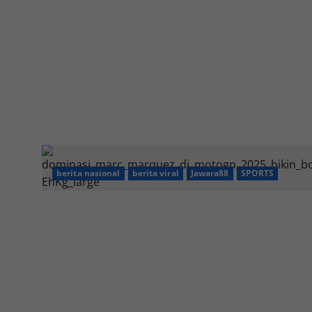
berita nasional
berita viral
Jawara88
SPORTS