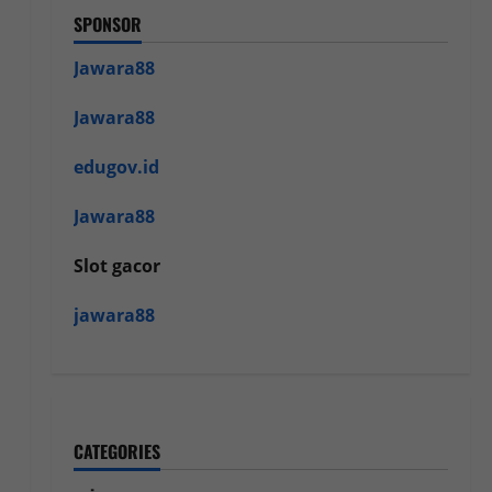
SPONSOR
Jawara88
Jawara88
edugov.id
Jawara88
Slot gacor
jawara88
CATEGORIES