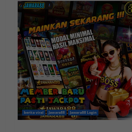
berita viral
Jawara88
Jawara88 Login