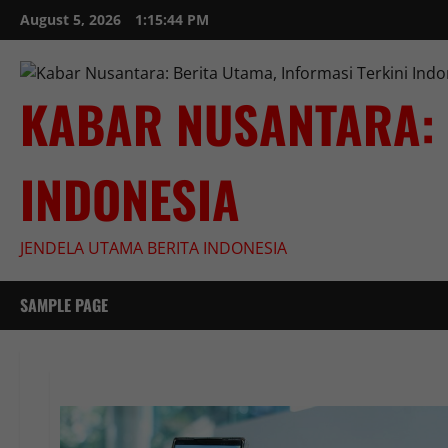
Skip
August 5, 2026
1:15:45 PM
to
content
KABAR NUSANTARA: 
INDONESIA
JENDELA UTAMA BERITA INDONESIA
SAMPLE PAGE