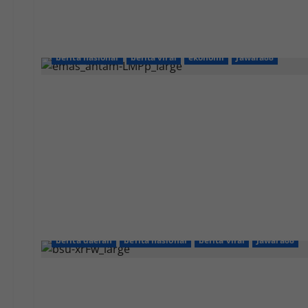
berita nasional
berita viral
ekonomi
Jawara88
berita daerah
berita nasional
berita viral
Jawara88