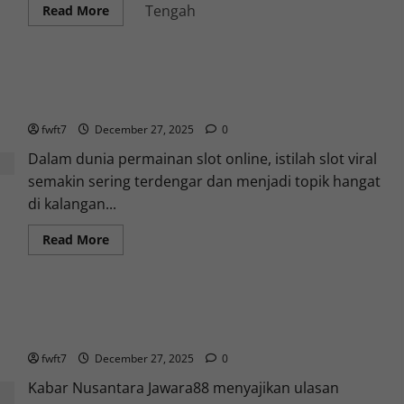
Read
Read More
more
about
Kabar
Nusantara
Jawara88:
Slot Viral Hari Ini: Fenomena Game Populer yang Bikin Pemain
Kado
Manis
Ketagihan
untuk
Pekerja
fwft7
December 27, 2025
0
–
BSU
Dalam dunia permainan slot online, istilah slot viral
Rp600.000
Cair
semakin sering terdengar dan menjadi topik hangat
di kalangan...
Read
Read More
more
about
Slot
Viral
Hari
Kabar Nusantara Jawara88: Kaleidoskop 2025 – Review
Ini:
Fenomena
Skincare Berujung Penjara untuk Nikita Mirzani
Game
Populer
fwft7
December 27, 2025
0
yang
Bikin
Kabar Nusantara Jawara88 menyajikan ulasan
Pemain
Ketagihan