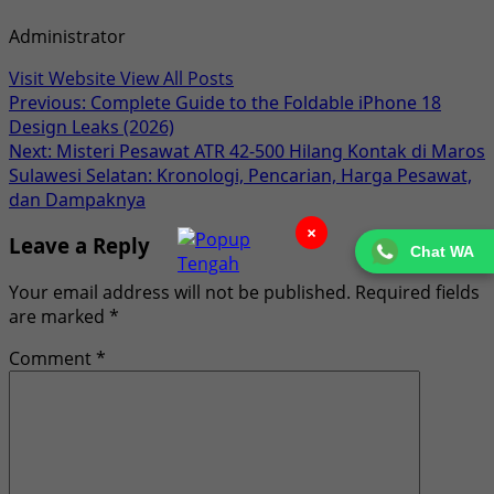
Administrator
Visit Website
View All Posts
Post
Previous:
Complete Guide to the Foldable iPhone 18
Design Leaks (2026)
navigation
Next:
Misteri Pesawat ATR 42-500 Hilang Kontak di Maros
Sulawesi Selatan: Kronologi, Pencarian, Harga Pesawat,
dan Dampaknya
×
Leave a Reply
Chat WA
Your email address will not be published.
Required fields
are marked
*
Comment
*