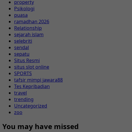
property
Psikologi
puasa
ramadhan 2026
Relationship
sejarah islam
selebriti
sendal
sepatu
Situs Resmi
situs slot online
SPORTS
tafsir mimpi jawara88
Tes Kepribadian
travel
trending
Uncategorized
zoo
You may have missed