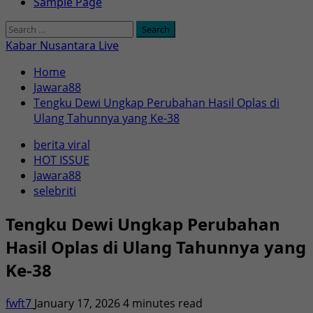
Primary
Sample Page
Menu
Search
for:
Kabar Nusantara Live
Home
Jawara88
Tengku Dewi Ungkap Perubahan Hasil Oplas di
Ulang Tahunnya yang Ke-38
berita viral
HOT ISSUE
Jawara88
selebriti
Tengku Dewi Ungkap Perubahan
Hasil Oplas di Ulang Tahunnya yang
Ke-38
fwft7
January 17, 2026
4 minutes read