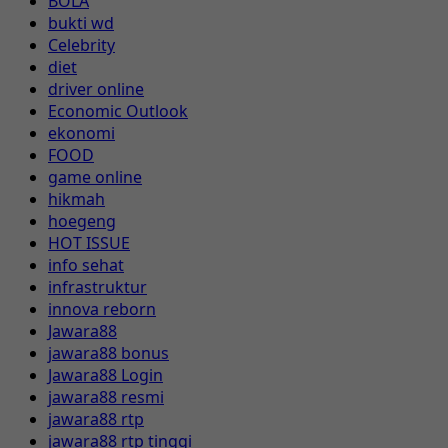
BOLA
bukti wd
Celebrity
diet
driver online
Economic Outlook
ekonomi
FOOD
game online
hikmah
hoegeng
HOT ISSUE
info sehat
infrastruktur
innova reborn
Jawara88
jawara88 bonus
Jawara88 Login
jawara88 resmi
jawara88 rtp
jawara88 rtp tinggi