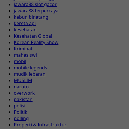
jawara88 slot gacor
jawara88 terpercaya
kebun binatang
kereta api
kesehatan
Kesehatan Global
Korean Reality Show
Kriminal
mahasiswi
mobil
mobile legends
mudik lebaran
MUSLIM
naruto
overwork
pakistan
polisi
Politik
polling
Properti & Infrastruktur