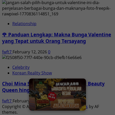
Relationship
🌹 Panduan Lengkap: Makna Bunga Valentine
yang Tepat untuk Orang Tersayang
fwft7
February 12, 2026
0
Celebrity
Korean Reality Show
Choi Mina Sue Single’s Inferno: Dari Beauty
Queen hingga Kontroversi Sosial
fwft7
February 10, 2026
0
Copyright © All rights reserved.
|
MoreNews
by AF
themes.