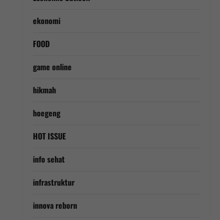
ekonomi
FOOD
game online
hikmah
hoegeng
HOT ISSUE
info sehat
infrastruktur
innova reborn