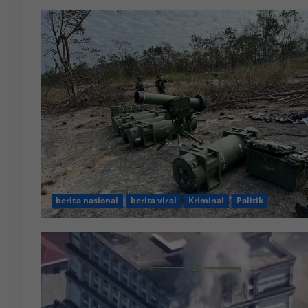
berita nasional
berita viral
Kriminal
Politik