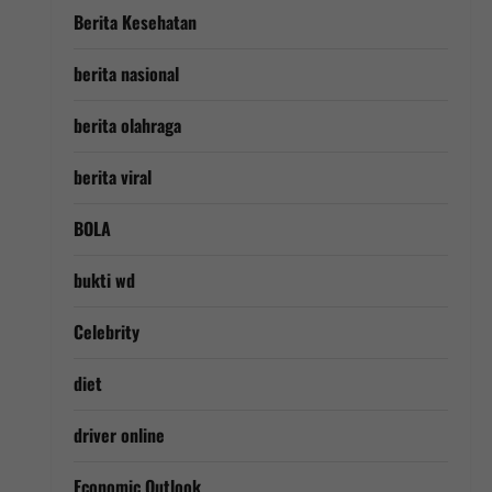
Berita Kesehatan
berita nasional
berita olahraga
berita viral
BOLA
bukti wd
Celebrity
diet
driver online
Economic Outlook