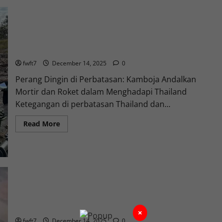
Kabar
Nusantara
JAWARA88:
Penyerahan
Rp66
Triliun
Kabar Nusantara: Analisis Kekuatan Militer Kamboja vs
Hasil
Thailand: Strategi Mortir dan Peluncur Roket di Perbatasan
Penyelamatan
Hutan
Disaksikan
fwft7
December 14, 2025
0
Prabowo
Perang Dingin di Perbatasan: Kamboja Andalkan
Mortir dan Roket dalam Menghadapi Thailand
Ketegangan di perbatasan Thailand dan...
Read
Read More
more
about
Kabar
Nusantara:
Analisis
Kekuatan
Militer
Kamboja
Kabar Nusantara: Analisis Serangan Militer Thailand
vs
Thailand:
Bombardir 5 Kasino Kamboja: Pelanggaran Kedaulatan dan
Strategi
Respon Regional
Mortir
×
dan
Peluncur
fwft7
December 14, 2025
0