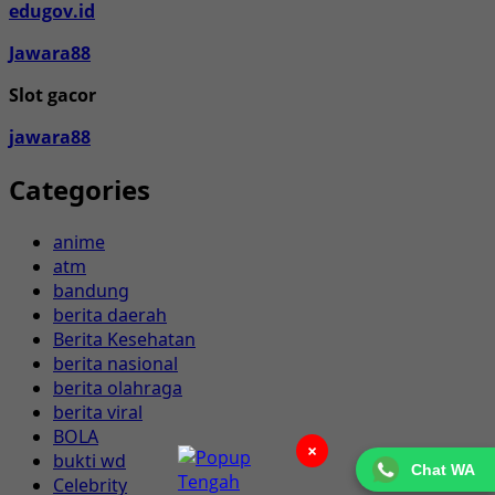
edugov.id
Jawara88
Slot gacor
jawara88
Categories
anime
atm
bandung
berita daerah
Berita Kesehatan
berita nasional
berita olahraga
berita viral
BOLA
×
bukti wd
Chat WA
Celebrity