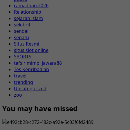
ramadhan 2026
Relationship
sejarah islam
selebriti
sendal
sepatu
Situs Resmi
situs slot online
SPORTS
tafsir mimpi jawara88
Tes Kepribadian
travel
trending
Uncategorized
zoo
You may have missed