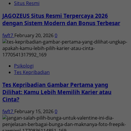
Situs Resmi
JAGOZEUS Situs Resmi Terpercaya 2026
dengan Sistem Modern dan Bonus Terbesar
fwft7
February 20, 2026
0
Psikologi
Tes Kepribadian
Tes Kepribadian Gambar Pertama yang
Dilihat: Kamu Lebih Memilih Karier atau
Cinta?
fwft7
February 15, 2026
0