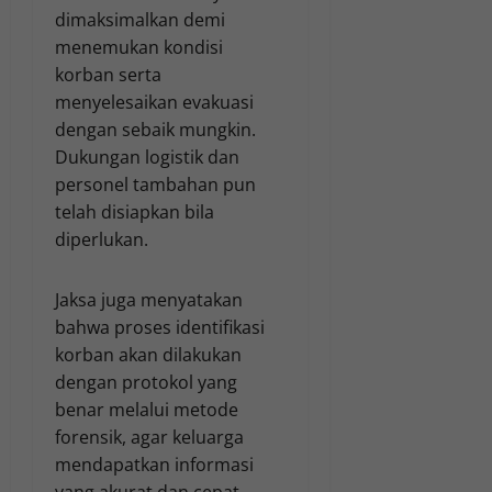
dimaksimalkan demi
menemukan kondisi
korban serta
menyelesaikan evakuasi
dengan sebaik mungkin.
Dukungan logistik dan
personel tambahan pun
telah disiapkan bila
diperlukan.
Jaksa juga menyatakan
bahwa proses identifikasi
korban akan dilakukan
dengan protokol yang
benar melalui metode
forensik, agar keluarga
mendapatkan informasi