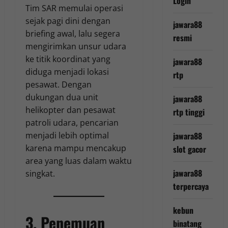
Login
Tim SAR memulai operasi
sejak pagi dini dengan
jawara88
briefing awal, lalu segera
resmi
mengirimkan unsur udara
ke titik koordinat yang
jawara88
diduga menjadi lokasi
rtp
pesawat. Dengan
dukungan dua unit
jawara88
helikopter dan pesawat
rtp tinggi
patroli udara, pencarian
menjadi lebih optimal
jawara88
karena mampu mencakup
slot gacor
area yang luas dalam waktu
jawara88
singkat.
terpercaya
kebun
3. Penemuan
binatang