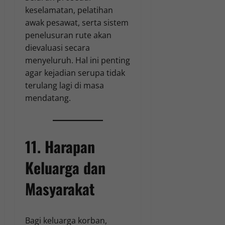
keselamatan, pelatihan
awak pesawat, serta sistem
penelusuran rute akan
dievaluasi secara
menyeluruh. Hal ini penting
agar kejadian serupa tidak
terulang lagi di masa
mendatang.
11. Harapan
Keluarga dan
Masyarakat
Bagi keluarga korban,