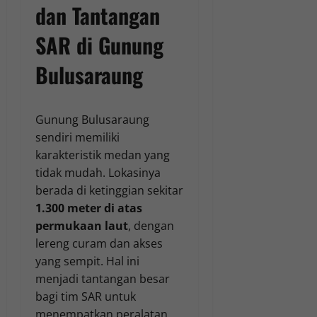
dan Tantangan
SAR di Gunung
Bulusaraung
Gunung Bulusaraung
sendiri memiliki
karakteristik medan yang
tidak mudah. Lokasinya
berada di ketinggian sekitar
1.300 meter di atas
permukaan laut
, dengan
lereng curam dan akses
yang sempit. Hal ini
menjadi tantangan besar
bagi tim SAR untuk
menempatkan peralatan