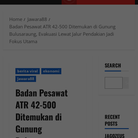
Primary
Menu
Home
Jawara88
Badan Pesawat ATR 42-500 Ditemukan di Gunung
Bulusaraung, Evakuasi Lewat Jalur Pendakian Jadi
Fokus Utama
SEARCH
berita viral
ekonomi
Jawara88
Search
Badan Pesawat
ATR 42-500
Ditemukan di
RECENT
POSTS
Gunung
JAGOZEUS