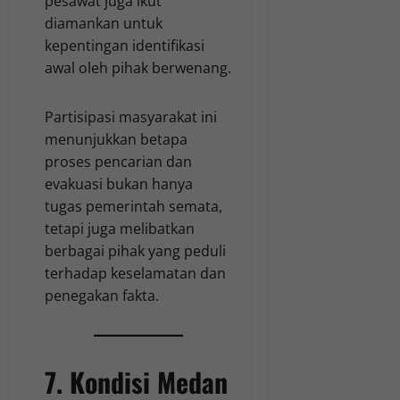
pesawat juga ikut
diamankan untuk
kepentingan identifikasi
awal oleh pihak berwenang.
Partisipasi masyarakat ini
menunjukkan betapa
proses pencarian dan
evakuasi bukan hanya
tugas pemerintah semata,
tetapi juga melibatkan
berbagai pihak yang peduli
terhadap keselamatan dan
penegakan fakta.
7. Kondisi Medan