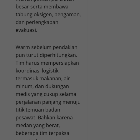
besar serta membawa
tabung oksigen, pengaman,
dan perlengkapan
evakuasi.
Warm sebelum pendakian
pun turut diperhitungkan.
Tim harus mempersiapkan
koordinasi logistik,
termasuk makanan, air
minum, dan dukungan
medis yang cukup selama
perjalanan panjang menuju
titik temuan badan
pesawat. Bahkan karena
medan yang berat,
beberapa tim terpaksa