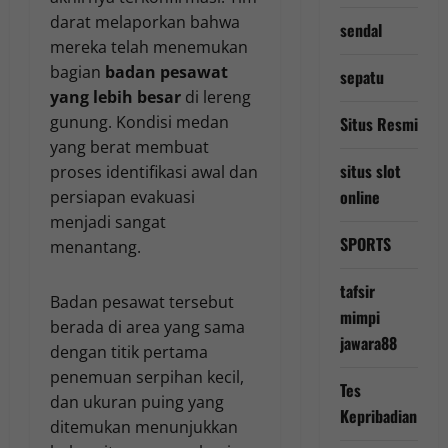
darat melaporkan bahwa
sendal
mereka telah menemukan
bagian
badan pesawat
sepatu
yang lebih besar
di lereng
gunung. Kondisi medan
Situs Resmi
yang berat membuat
situs slot
proses identifikasi awal dan
online
persiapan evakuasi
menjadi sangat
SPORTS
menantang.
tafsir
Badan pesawat tersebut
mimpi
berada di area yang sama
jawara88
dengan titik pertama
penemuan serpihan kecil,
Tes
dan ukuran puing yang
Kepribadian
ditemukan menunjukkan