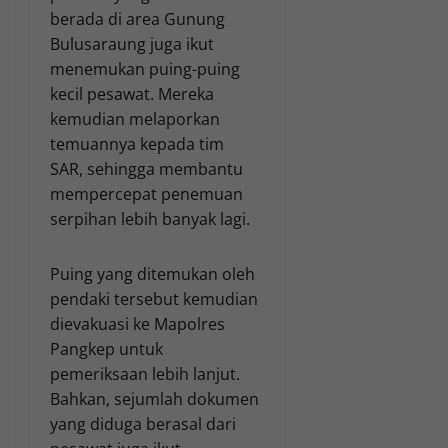
berada di area Gunung
Bulusaraung juga ikut
menemukan puing-puing
kecil pesawat. Mereka
kemudian melaporkan
temuannya kepada tim
SAR, sehingga membantu
mempercepat penemuan
serpihan lebih banyak lagi.
Puing yang ditemukan oleh
pendaki tersebut kemudian
dievakuasi ke Mapolres
Pangkep untuk
pemeriksaan lebih lanjut.
Bahkan, sejumlah dokumen
yang diduga berasal dari