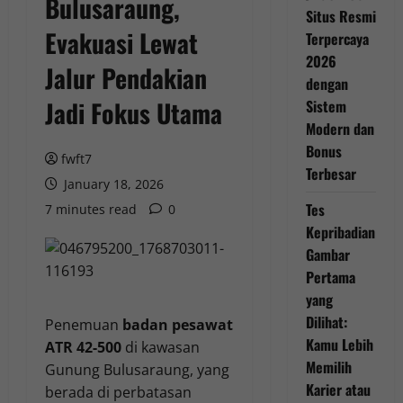
Bulusaraung,
Situs Resmi
Evakuasi Lewat
Terpercaya
2026
Jalur Pendakian
dengan
Jadi Fokus Utama
Sistem
Modern dan
Bonus
fwft7
Terbesar
January 18, 2026
Tes
7 minutes read
0
Kepribadian
Gambar
Pertama
yang
Dilihat:
Penemuan
badan pesawat
Kamu Lebih
ATR 42-500
di kawasan
Memilih
Gunung Bulusaraung, yang
Karier atau
berada di perbatasan