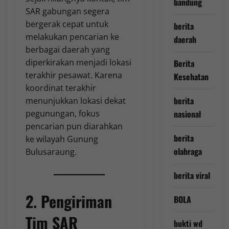
bandung
SAR gabungan segera
bergerak cepat untuk
berita
melakukan pencarian ke
daerah
berbagai daerah yang
diperkirakan menjadi lokasi
Berita
terakhir pesawat. Karena
Kesehatan
koordinat terakhir
berita
menunjukkan lokasi dekat
pegunungan, fokus
nasional
pencarian pun diarahkan
berita
ke wilayah Gunung
olahraga
Bulusaraung.
berita viral
2. Pengiriman
BOLA
Tim SAR
bukti wd