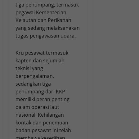
tiga penumpang, termasuk
pegawai Kementerian
Kelautan dan Perikanan
yang sedang melaksanakan
tugas pengawasan udara.
Kru pesawat termasuk
kapten dan sejumlah
teknisi yang
berpengalaman,
sedangkan tiga
penumpang dari KKP
memiliki peran penting
dalam operasi laut
nasional. Kehilangan
kontak dan penemuan
badan pesawat ini telah
membawa kesedihan