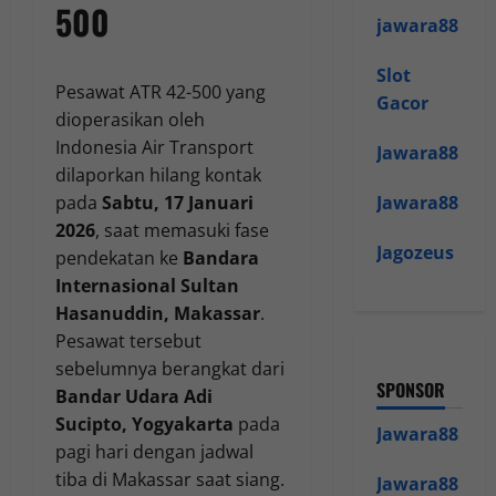
500
jawara88
Slot
Pesawat ATR 42-500 yang
Gacor
dioperasikan oleh
Indonesia Air Transport
Jawara88
dilaporkan hilang kontak
pada
Sabtu, 17 Januari
Jawara88
2026
, saat memasuki fase
Jagozeus
pendekatan ke
Bandara
Internasional Sultan
Hasanuddin, Makassar
.
Pesawat tersebut
sebelumnya berangkat dari
SPONSOR
Bandar Udara Adi
Sucipto, Yogyakarta
pada
Jawara88
pagi hari dengan jadwal
tiba di Makassar saat siang.
Jawara88