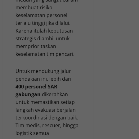
membuat risiko
keselamatan personel
terlalu tinggi jika dilalui.
Karena itulah keputusan
strategis diambil untuk
memprioritaskan
keselamatan tim pencari.
Untuk mendukung jalur
pendakian ini, lebih dari
400 personel SAR
gabungan
dikerahkan
untuk memastikan setiap
langkah evakuasi berjalan
terkoordinasi dengan baik.
Tim medis, rescuer, hingga
logistik semua