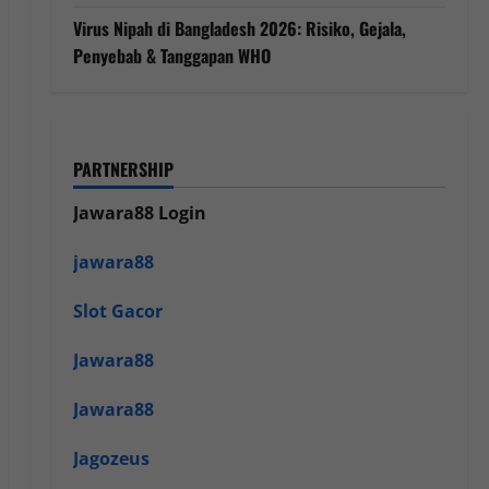
Virus Nipah di Bangladesh 2026: Risiko, Gejala,
Penyebab & Tanggapan WHO
PARTNERSHIP
Jawara88 Login
jawara88
Slot Gacor
Jawara88
Jawara88
Jagozeus