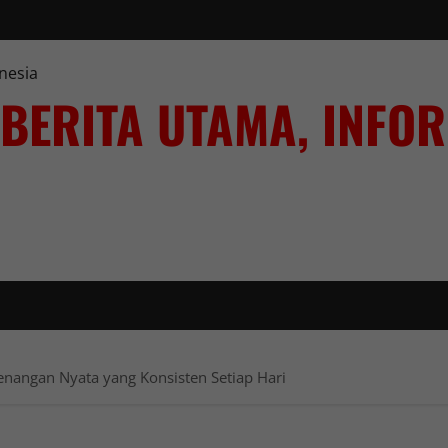
BERITA UTAMA, INFOR
enangan Nyata yang Konsisten Setiap Hari