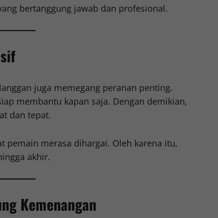
yang bertanggung jawab dan profesional.
sif
elanggan juga memegang peranan penting.
 siap membantu kapan saja. Dengan demikian,
at dan tepat.
 pemain merasa dihargai. Oleh karena itu,
ingga akhir.
kung Kemenangan