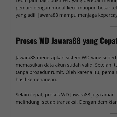
Lebih jauh lagi, bukti WD yang beredar menu
pemain dengan modal kecil maupun besar tet
yang adil, Jawara88 mampu menjaga keperca
Proses WD Jawara88 yang Cepat
Jawara88 menerapkan sistem WD yang sederh
memastikan data akun sudah valid. Setelah i
tanpa prosedur rumit. Oleh karena itu, pema
hasil kemenangan.
Selain cepat, proses WD Jawara88 juga aman.
melindungi setiap transaksi. Dengan demikian,