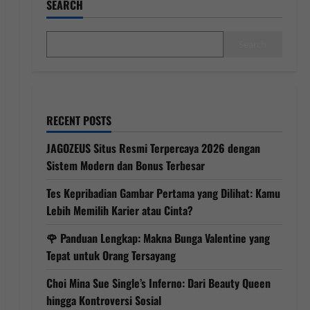
SEARCH
Search
RECENT POSTS
JAGOZEUS Situs Resmi Terpercaya 2026 dengan
Sistem Modern dan Bonus Terbesar
Tes Kepribadian Gambar Pertama yang Dilihat: Kamu
Lebih Memilih Karier atau Cinta?
🌹 Panduan Lengkap: Makna Bunga Valentine yang
Tepat untuk Orang Tersayang
Choi Mina Sue Single’s Inferno: Dari Beauty Queen
hingga Kontroversi Sosial