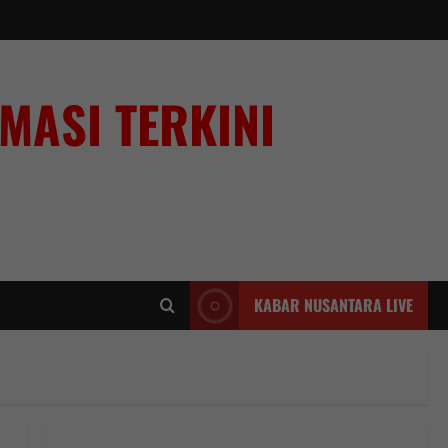
MASI TERKINI
KABAR NUSANTARA LIVE