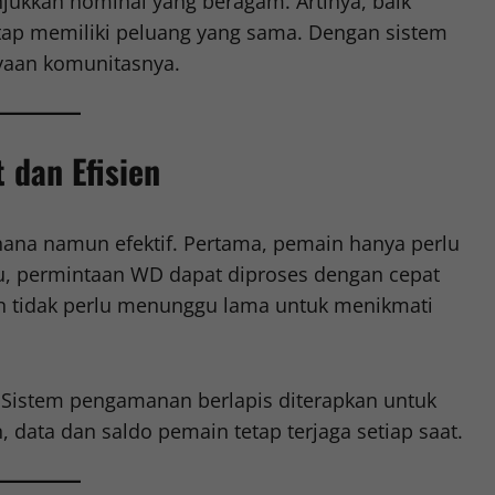
njukkan nominal yang beragam. Artinya, baik
ap memiliki peluang yang sama. Dengan sistem
yaan komunitasnya.
 dan Efisien
ana namun efektif. Pertama, pemain hanya perlu
tu, permintaan WD dapat diproses dengan cepat
in tidak perlu menunggu lama untuk menikmati
 Sistem pengamanan berlapis diterapkan untuk
 data dan saldo pemain tetap terjaga setiap saat.