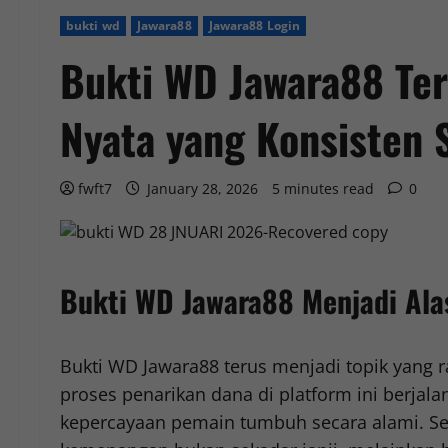
bukti wd
Jawara88
Jawara88 Login
Bukti WD Jawara88 Ter
Nyata yang Konsisten 
fwft7
January 28, 2026
5 minutes read
0
Bukti WD Jawara88 Menjadi Al
Bukti WD Jawara88 terus menjadi topik yang 
proses penarikan dana di platform ini berjalan
kepercayaan pemain tumbuh secara alami. Se