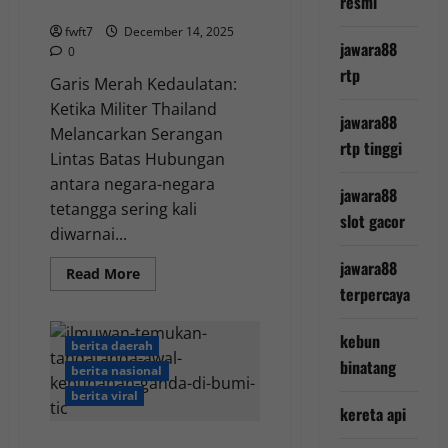
resmi
Respon Regional
Perbatasan
fwft7
December 14, 2025
jawara88
0
rtp
Garis Merah Kedaulatan:
Ketika Militer Thailand
jawara88
Melancarkan Serangan
rtp tinggi
Lintas Batas Hubungan
antara negara-negara
jawara88
tetangga sering kali
slot gacor
diwarnai...
jawara88
Read
Read More
more
terpercaya
about
Kabar
Nusantara:
kebun
Analisis
berita daerah
Serangan
binatang
Militer
berita nasional
Thailand
berita viral
Bombardir
kereta api
5
Kasino
Kamboja:
Kabar Nusantara: Analisis Ilmiah