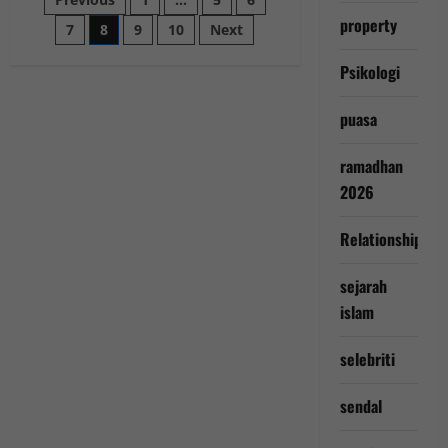
Posts
Konflik
Thailand-
property
Kamboja:
7
8
9
10
Next
pagination
Penutupan
Total
Psikologi
Perbatasan
dan
Implikasi
Regional
puasa
Asia
Tenggara
ramadhan
2026
Relationship
sejarah
islam
selebriti
sendal