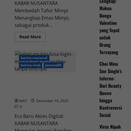
Lengkap:
KABAR NUSANTARA
Makna
Membedah Tafsir Mimpi
Bunga
Menangkap Emas Mimpi,
Valentine
sebagai produk...
yang Tepat
Read
untuk
Read More
more
Orang
about
KABAR
Tersayang
NUSANTARA:
Tafsir
berita nasional
Mimpi
Choi Mina
Menangkap
berita viral
Jawara88
Emas
Sue Single’s
dalam
Budaya
Inferno:
KABAR NUSANTARA: Adopsi
Jawa
Dari Beauty
Kuno
Passkey Jawara88, Revolusi
dan
Queen
Login Tanpa SMS di Era Digital
Psikologi
Kontemporer,
hingga
fwft7
December 16, 2025
Serta
Relevansinya
Kontroversi
0
dengan
Sosial
Aksi
Era Baru Akses Digital:
Digital
Jawara88
KABAR NUSANTARA
Virus Nipah
Mengulas Inovasi Passkey