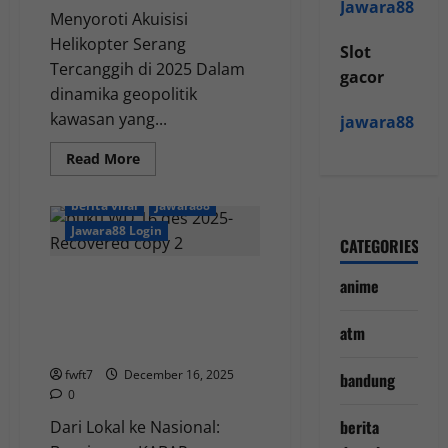
Jawara88
Menyoroti Akuisisi
Helikopter Serang
Slot
Tercanggih di 2025 Dalam
gacor
dinamika geopolitik
kawasan yang...
jawara88
Read
Read More
more
about
KABAR
berita viral
Jawara88
NUSANTARA:
Analisis
Jawara88 Login
Strategis
CATEGORIES
Helikopter
Serang
KABAR NUSANTARA BUKTI JP
anime
Tercanggih
2025
Jawara88: Mengupas Peran
dan
Media Regional dalam Verifikasi
Postur
atm
Pertahanan
Pencapaian Digital
Udara
fwft7
December 16, 2025
bandung
0
berita
Dari Lokal ke Nasional: