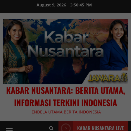
Skip
August 9, 2026
3:50:46 PM
to
content
KABAR NUSANTARA: BERITA UTAMA,
INFORMASI TERKINI INDONESIA
JENDELA UTAMA BERITA INDONESIA
KABAR NUSANTARA LIVE