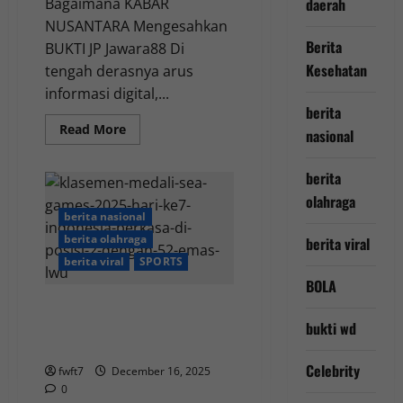
daerah
Bagaimana KABAR
NUSANTARA Mengesahkan
Berita
BUKTI JP Jawara88 Di
Kesehatan
tengah derasnya arus
informasi digital,...
berita
Read
Read More
nasional
more
about
KABAR
berita
NUSANTARA
BUKTI
olahraga
JP
Jawara88:
berita nasional
Mengupas
berita olahraga
berita viral
Peran
Media
berita viral
SPORTS
Regional
dalam
BOLA
Verifikasi
Pencapaian
Klasemen Medali SEA Games
Digital
2025 Hari Ke-7: Kabar
bukti wd
Nusantara, Indonesia Perkasa!
Celebrity
fwft7
December 16, 2025
0