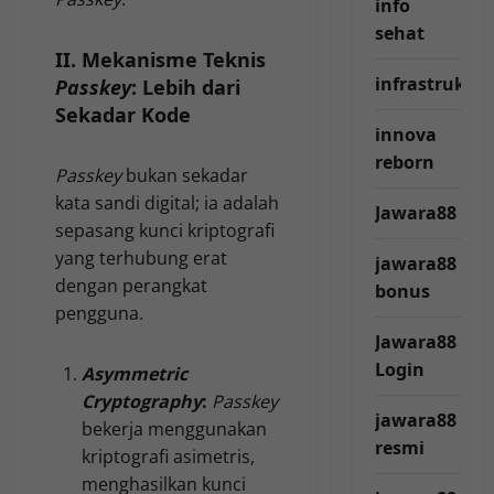
info
sehat
II. Mekanisme Teknis
infrastruktur
Passkey
: Lebih dari
Sekadar Kode
innova
reborn
Passkey
bukan sekadar
kata sandi digital; ia adalah
Jawara88
sepasang kunci kriptografi
yang terhubung erat
jawara88
dengan perangkat
bonus
pengguna.
Jawara88
Login
Asymmetric
Cryptography
:
Passkey
jawara88
bekerja menggunakan
resmi
kriptografi asimetris,
menghasilkan kunci