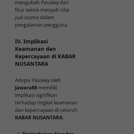
mengubah
Passkey
dari
fitur teknis menjadi nilai
jual utama dalam
pengalaman pengguna.
IV. Implikasi
Keamanan dan
Kepercayaan di KABAR
NUSANTARA
Adopsi
Passkey
oleh
Jawara88
memiliki
implikasi signifikan
terhadap tingkat keamanan
dan kepercayaan di seluruh
KABAR NUSANTARA
.