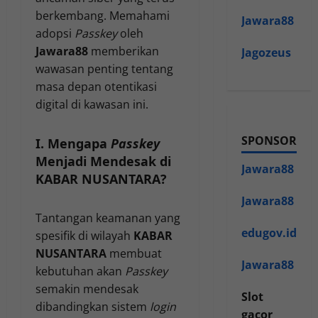
berkembang. Memahami
Jawara88
adopsi
Passkey
oleh
Jawara88
memberikan
Jagozeus
wawasan penting tentang
masa depan otentikasi
digital di kawasan ini.
SPONSOR
I. Mengapa
Passkey
Menjadi Mendesak di
Jawara88
KABAR NUSANTARA?
Jawara88
Tantangan keamanan yang
edugov.id
spesifik di wilayah
KABAR
NUSANTARA
membuat
Jawara88
kebutuhan akan
Passkey
semakin mendesak
Slot
dibandingkan sistem
login
gacor