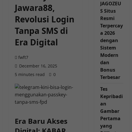
JAGOZEU
Jawara88,
S Situs
Revolusi Login
Resmi
Terpercay
Tanpa SMS di
a 2026
Era Digital
dengan
Sistem
Modern
fwft7
dan
December 16, 2025
Bonus
5 minutes read
0
Terbesar
Tes
Kepribadi
an
Gambar
Pertama
Era Baru Akses
yang
Digital: KABAR