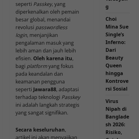
seperti
Passkey
, yang
g
diperkenalkan oleh pemain
Choi
besar global, menandai
Mina Sue
revolusi
passwordless
Single’s
login
, menjanjikan
Inferno:
pengalaman masuk yang
Dari
lebih aman dan jauh lebih
Beauty
efisien.
Oleh karena itu
,
Queen
bagi
platform
yang fokus
hingga
pada keandalan dan
Kontrove
keamanan pengguna
rsi Sosial
seperti
Jawara88
, adaptasi
terhadap teknologi
Passkey
Virus
ini adalah langkah strategis
Nipah di
yang sangat signifikan.
Banglade
sh 2026:
Secara keseluruhan
,
Risiko,
artikel ini akan menyajikan