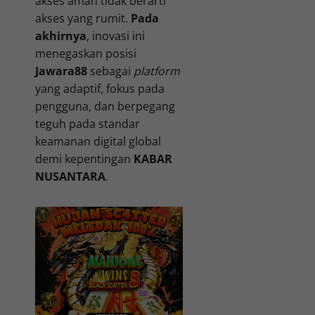
akses aman tidak berarti
akses yang rumit.
Pada
akhirnya
, inovasi ini
menegaskan posisi
Jawara88
sebagai
platform
yang adaptif, fokus pada
pengguna, dan berpegang
teguh pada standar
keamanan digital global
demi kepentingan
KABAR
NUSANTARA
.