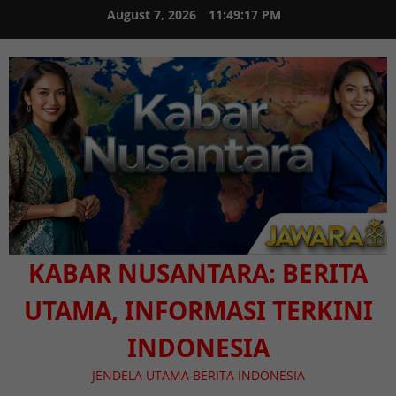
Skip
August 7, 2026
11:49:18 PM
to
content
KABAR NUSANTARA: BERITA
UTAMA, INFORMASI TERKINI
INDONESIA
JENDELA UTAMA BERITA INDONESIA