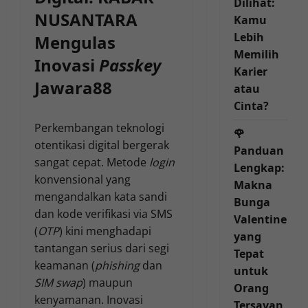
Dilihat:
NUSANTARA
Kamu
Lebih
Mengulas
Memilih
Inovasi
Passkey
Karier
Jawara88
atau
Cinta?
Perkembangan teknologi
🌹
otentikasi digital bergerak
Panduan
sangat cepat. Metode
login
Lengkap:
konvensional yang
Makna
mengandalkan kata sandi
Bunga
dan kode verifikasi via SMS
Valentine
(
OTP
) kini menghadapi
yang
tantangan serius dari segi
Tepat
keamanan (
phishing
dan
untuk
SIM swap
) maupun
Orang
kenyamanan. Inovasi
Tersayan