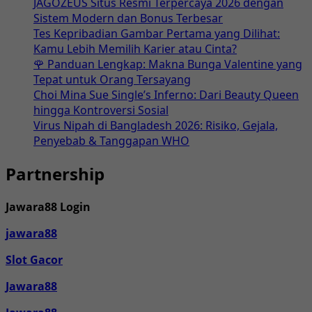
JAGOZEUS Situs Resmi Terpercaya 2026 dengan
Sistem Modern dan Bonus Terbesar
Tes Kepribadian Gambar Pertama yang Dilihat:
Kamu Lebih Memilih Karier atau Cinta?
🌹 Panduan Lengkap: Makna Bunga Valentine yang
Tepat untuk Orang Tersayang
Choi Mina Sue Single’s Inferno: Dari Beauty Queen
hingga Kontroversi Sosial
Virus Nipah di Bangladesh 2026: Risiko, Gejala,
Penyebab & Tanggapan WHO
Partnership
Jawara88 Login
jawara88
Slot Gacor
Jawara88