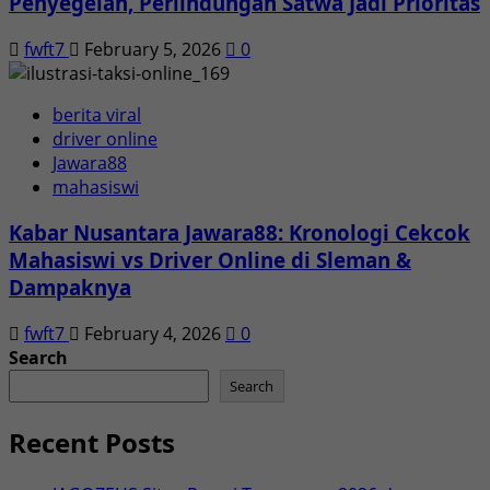
Penyegelan, Perlindungan Satwa Jadi Prioritas
fwft7
February 5, 2026
0
berita viral
driver online
Jawara88
mahasiswi
Kabar Nusantara Jawara88: Kronologi Cekcok
Mahasiswi vs Driver Online di Sleman &
Dampaknya
fwft7
February 4, 2026
0
Search
Search
Recent Posts