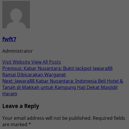
fwft7
Administrator
Visit Website
View All Posts
Post
Previous:
Kabar Nusantara: Bukti Jackpot Jawara88
Ramai Dibicarakan Warganet
navigation
Next:
Jawara88 Kabar Nusantara: Indonesia Beli Hotel &
Tanah di Makkah untuk Kampung Haji Dekat Masjidil
Haram
Leave a Reply
Your email address will not be published.
Required fields
are marked
*