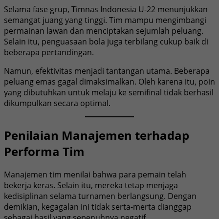
Selama fase grup, Timnas Indonesia U-22 menunjukkan
semangat juang yang tinggi. Tim mampu mengimbangi
permainan lawan dan menciptakan sejumlah peluang.
Selain itu, penguasaan bola juga terbilang cukup baik di
beberapa pertandingan.
Namun, efektivitas menjadi tantangan utama. Beberapa
peluang emas gagal dimaksimalkan. Oleh karena itu, poin
yang dibutuhkan untuk melaju ke semifinal tidak berhasil
dikumpulkan secara optimal.
Penilaian Manajemen terhadap
Performa Tim
Manajemen tim menilai bahwa para pemain telah
bekerja keras. Selain itu, mereka tetap menjaga
kedisiplinan selama turnamen berlangsung. Dengan
demikian, kegagalan ini tidak serta-merta dianggap
sebagai hasil yang sepenuhnya negatif.