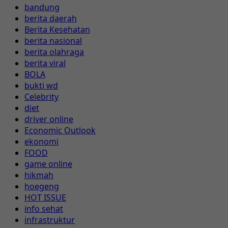
bandung
berita daerah
Berita Kesehatan
berita nasional
berita olahraga
berita viral
BOLA
bukti wd
Celebrity
diet
driver online
Economic Outlook
ekonomi
FOOD
game online
hikmah
hoegeng
HOT ISSUE
info sehat
infrastruktur