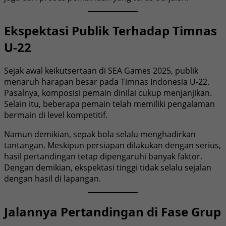
Ekspektasi Publik Terhadap Timnas
U-22
Sejak awal keikutsertaan di SEA Games 2025, publik
menaruh harapan besar pada Timnas Indonesia U-22.
Pasalnya, komposisi pemain dinilai cukup menjanjikan.
Selain itu, beberapa pemain telah memiliki pengalaman
bermain di level kompetitif.
Namun demikian, sepak bola selalu menghadirkan
tantangan. Meskipun persiapan dilakukan dengan serius,
hasil pertandingan tetap dipengaruhi banyak faktor.
Dengan demikian, ekspektasi tinggi tidak selalu sejalan
dengan hasil di lapangan.
Jalannya Pertandingan di Fase Grup