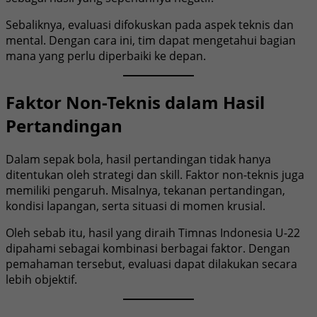
Sebaliknya, evaluasi difokuskan pada aspek teknis dan
mental. Dengan cara ini, tim dapat mengetahui bagian
mana yang perlu diperbaiki ke depan.
Faktor Non-Teknis dalam Hasil
Pertandingan
Dalam sepak bola, hasil pertandingan tidak hanya
ditentukan oleh strategi dan skill. Faktor non-teknis juga
memiliki pengaruh. Misalnya, tekanan pertandingan,
kondisi lapangan, serta situasi di momen krusial.
Oleh sebab itu, hasil yang diraih Timnas Indonesia U-22
dipahami sebagai kombinasi berbagai faktor. Dengan
pemahaman tersebut, evaluasi dapat dilakukan secara
lebih objektif.