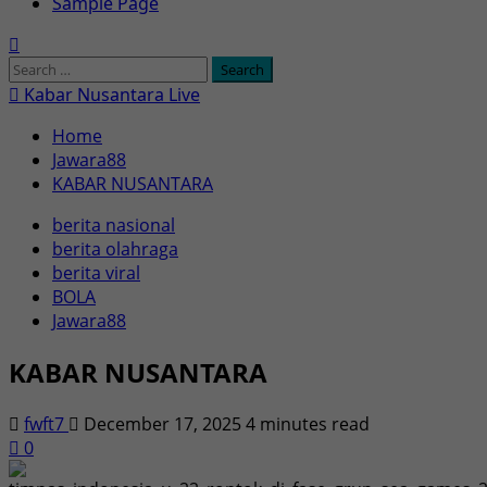
Primary
Sample Page
Menu
Search
for:
Kabar Nusantara Live
Home
Jawara88
KABAR NUSANTARA
berita nasional
berita olahraga
berita viral
BOLA
Jawara88
KABAR NUSANTARA
fwft7
December 17, 2025
4 minutes read
0