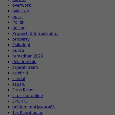
overwork
pakistan
polisi
Politik
polling
Properti & Infrastruktur
property
Psikologi
puasa
ramadhan 2026
Relationship
sejarah islam
selebriti
sendal
sepatu
Situs Resmi
situs slot online
SPORTS
tafsir mimpi jawara88
Tes Kepribadian