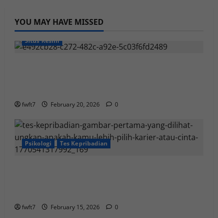
YOU MAY HAVE MISSED
Situs Resmi
JAGOZEUS Situs Resmi Terpercaya 2026
dengan Sistem Modern dan Bonus
Terbesar
fwft7
February 20, 2026
0
Psikologi
Tes Kepribadian
Tes Kepribadian Gambar Pertama yang
Dilihat: Kamu Lebih Memilih Karier atau
Cinta?
fwft7
February 15, 2026
0