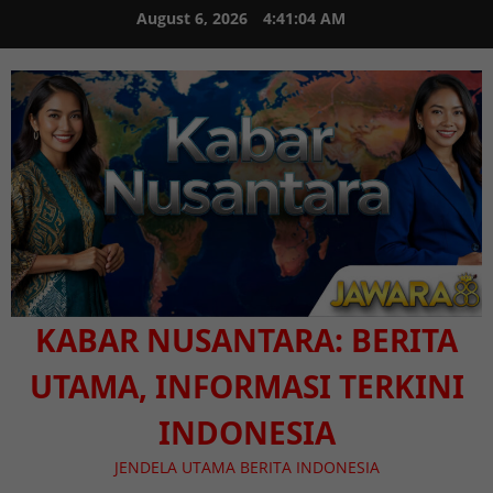
Skip
August 6, 2026
4:41:05 AM
to
content
KABAR NUSANTARA: BERITA
UTAMA, INFORMASI TERKINI
INDONESIA
JENDELA UTAMA BERITA INDONESIA