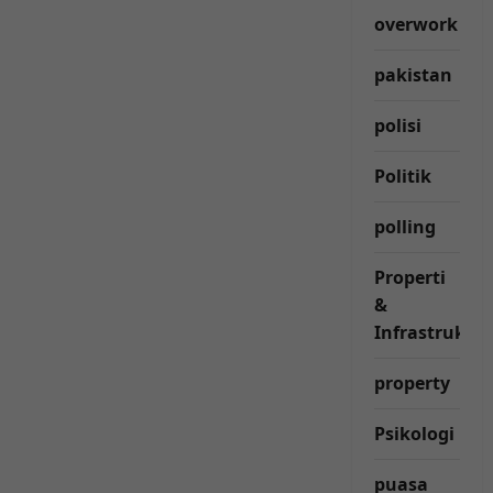
overwork
pakistan
polisi
Politik
polling
Properti
&
Infrastruktur
property
Psikologi
puasa