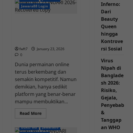
Nusantara
Inferno:
Jawara88:
Jawara88 Login
Anime
Dari
Naruto
Bakal
Beauty
Kabar Nusantara
Comeback
Queen
di
Jawara88: Bukti Jackpot
2026
hingga
Asli yang Bikin Member
—
Sejarah,
Makin Yakin
Kontrove
Fakta,
dan
rsi Sosial
fwft7
January 23, 2026
Harapan
0
Fans
Virus
Dunia permainan online
Nipah di
terus berkembang dan
Banglade
semakin kompetitif. Namun
sh 2026:
demikian, hanya sedikit
Risiko,
platform yang benar-benar
Gejala,
mampu membuktikan...
Penyebab
&
Read
Read More
more
Tanggap
about
Kabar
an WHO
bukti wd
Jawara88
Nusantara