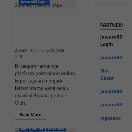
Jawara88:
Jawara88 Login
Bukti
Jackpot
Asli
Kabar Nusantara
yang
Bikin
Jawara88: Bukti WD Asli
PARTNERSHI
Member
dan Kemenangan
Makin
Yakin
Member yang Bikin
Jawara88
Percaya
Login
fwft7
January 23, 2026
0
jawara88
Di tengah ramainya
Slot
platform permainan online,
Gacor
kepercayaan menjadi
faktor utama yang selalu
Jawara88
dicari oleh para pemain.
Oleh...
Jawara88
Read
Read More
Jagozeus
more
about
Kabar
game online
Jawara88
Nusantara