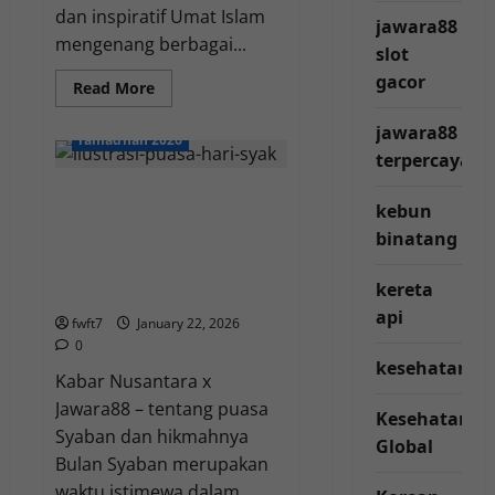
dan inspiratif Umat Islam
jawara88
mengenang berbagai...
slot
gacor
hikmah
Jawara88
Read
Read More
more
MUSLIM
puasa
about
jawara88
Kabar
ramadhan 2026
Nusantara
terpercaya
Jawara88
|
Kabar Nusantara
Kisah
kebun
Masjid
Jawara88 | Puasa Syaban
Dhirar
binatang
Sejarah,
Berapa Hari: Jadwal
Kontroversi,
Lengkap, Niat, Syarat &
dan
kereta
Hikmah
Keutamaannya
Besar
api
dalam
fwft7
January 22, 2026
Sejarah
0
Islam
kesehatan
Kabar Nusantara x
Jawara88 – tentang puasa
Kesehatan
Syaban dan hikmahnya
Global
Bulan Syaban merupakan
waktu istimewa dalam