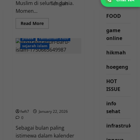
ekonomi
Muslim di seluruh dunia.
Momen...
berita nasional
FOOD
berita viral
hikmah
Read
Read More
more
game
Jawara88
MUSLIM
about
Kabar
online
puasa
ramadhan 2026
Nusantara
Jawara88:
sejarah islam
Nisfu
hikmah
Syaban
2026
Kabar Nusantara
Jatuh
hoegeng
pada
Jawara88: Puasa
3
Ramadan Dimulai
Februari
—
HOT
Tanggal Berapa 2026 —
Keutamaan,
ISSUE
Amalan,
Jadwal Lengkap,
dan
Penetapan, dan Tips
Panduan
Ibadah
Ibadah
info
Lengkap
sehat
fwft7
January 22, 2026
0
infrastruktur
Sebagai bulan paling
istimewa dalam kalender