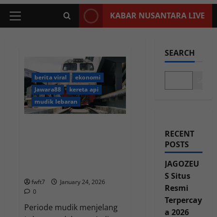
KABAR NUSANTARA LIVE
Primary
Menu
SEARCH
berita viral
ekonomi
Search
Jawara88
kereta api
mudik lebaran
Kabar Nusantara
RECENT
Jawara88: Tiket Kereta
POSTS
Buat Mudik Lebaran Bisa
Dibeli Mulai Besok —
JAGOZEU
Panduan Lengkap & Tips
S Situs
fwft7
January 24, 2026
Resmi
0
Terpercay
Periode mudik menjelang
a 2026