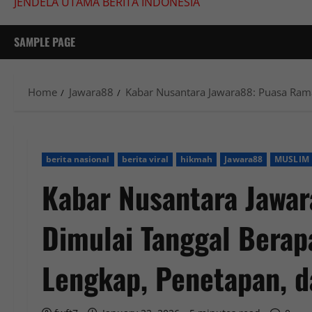
JENDELA UTAMA BERITA INDONESIA
SAMPLE PAGE
Home
Jawara88
Kabar Nusantara Jawara88: Puasa Ram
berita nasional
berita viral
hikmah
Jawara88
MUSLIM
Kabar Nusantara Jawa
Dimulai Tanggal Bera
Lengkap, Penetapan, d