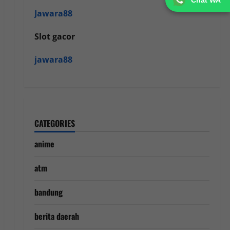
Chat WA
Jawara88
Slot gacor
jawara88
CATEGORIES
anime
atm
bandung
berita daerah