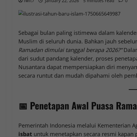
fwft7
January 22, 2026
5 minutes read
0
Sebagai bulan paling istimewa dalam kalende
Muslim di seluruh dunia. Bahkan jauh sebelu
Ramadan dimulai tanggal berapa 2026?”
Dalam
dari sudut pandang kalender, proses penetap
Nusantara dapat mempersiapkan diri menyambu
secara runtut dan mudah dipahami oleh pemba
📅
Penetapan Awal Puasa Rama
Pemerintah Indonesia melalui Kementerian 
isbat
untuk menetapkan secara resmi kapan p