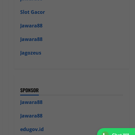
Slot Gacor
Jawara88
Jawara88
Jagozeus
SPONSOR
Jawara88
Jawara88
edugov.id