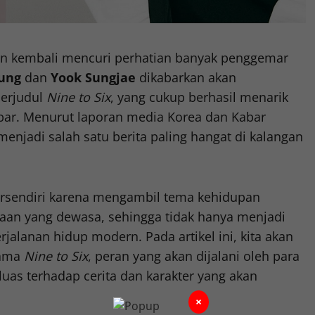
tan kembali mencuri perhatian banyak penggemar
ung
dan
Yook Sungjae
dikabarkan akan
erjudul
Nine to Six
, yang cukup berhasil menarik
ebar. Menurut laporan media Korea dan Kabar
menjadi salah satu berita paling hangat di kalangan
 tersendiri karena mengambil tema kehidupan
ntaan yang dewasa, sehingga tidak hanya menjadi
erjalanan hidup modern. Pada artikel ini, kita akan
rama
Nine to Six
, peran yang akan dijalani oleh para
uas terhadap cerita dan karakter yang akan
×