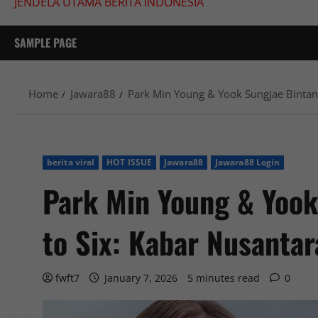
JENDELA UTAMA BERITA INDONESIA
SAMPLE PAGE
Home
Jawara88
Park Min Young & Yook Sungjae Bintang
berita viral
HOT ISSUE
Jawara88
Jawara88 Login
Park Min Young & Yook
to Six: Kabar Nusanta
fwft7
January 7, 2026
5 minutes read
0