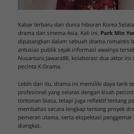
Kabar terbaru dari dunia hiburan Korea Sela
drama dan sinema Asia. Kali ini,
Park Min Yo
dipasangkan dalam sebuah drama romantis b
antusias publik sejak informasi awalnya ters
Nusantara Jawara88, kolaborasi dua aktor ini 
pecinta K-Drama.
Lebih dari itu, drama ini memiliki daya tarik
profesional yang selaras dengan kisah perci
tontonan biasa, tetapi juga reflektif tentang p
membahas secara lengkap tentang proyek d
pemeran utama, serta ekspektasi penggemar l
diangkat.