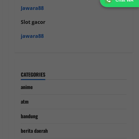
Chat WA
Jawara88
Slot gacor
jawara88
CATEGORIES
anime
atm
bandung
berita daerah