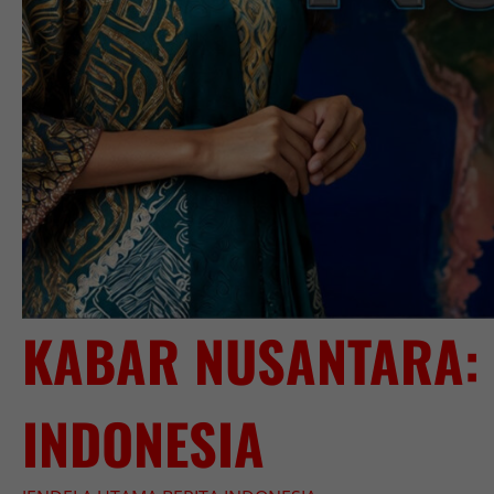
KABAR NUSANTARA: 
INDONESIA