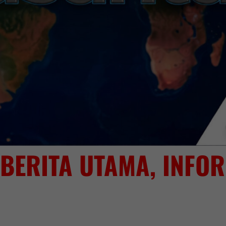
BERITA UTAMA, INFOR