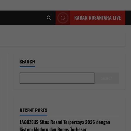
KABAR NUSANTARA LIVE
SEARCH
Search
RECENT POSTS
JAGOZEUS Situs Resmi Terpercaya 2026 dengan
Sistem Modern dan Bonus Terbesar