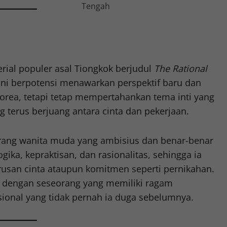
rial populer asal Tiongkok berjudul
The Rational
 ini berpotensi menawarkan perspektif baru dan
rea, tetapi tetap mempertahankan tema inti yang
g terus berjuang antara cinta dan pekerjaan.
orang wanita muda yang ambisius dan benar-benar
gika, kepraktisan, dan rasionalitas, sehingga ia
usan cinta ataupun komitmen seperti pernikahan.
 dengan seseorang yang memiliki ragam
ional yang tidak pernah ia duga sebelumnya.