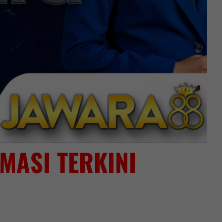
MASI TERKINI